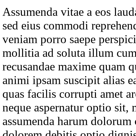
Assumenda vitae a eos lauda
sed eius commodi reprehend
veniam porro saepe perspicia
mollitia ad soluta illum cu
recusandae maxime quam qu
animi ipsam suscipit alias 
quas facilis corrupti amet a
neque aspernatur optio sit,
assumenda harum dolorum cu
dolorem debitis optio digni